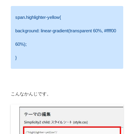
span.highlighter-yellow{
background: linear-gradient(transparent 60%, #ffff00
60%);
}
こんなかんじです。