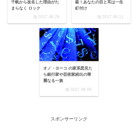
千帆から改名した理由がた
級！あなたの目と耳は一生
まらなく ロック
釘付け
2017.08.26
2017.08.11
オノ・ヨーコ の家系図見た
ら銀行家や芸術家続出の華
麗なる一族
2017.08.08
スポンサーリンク