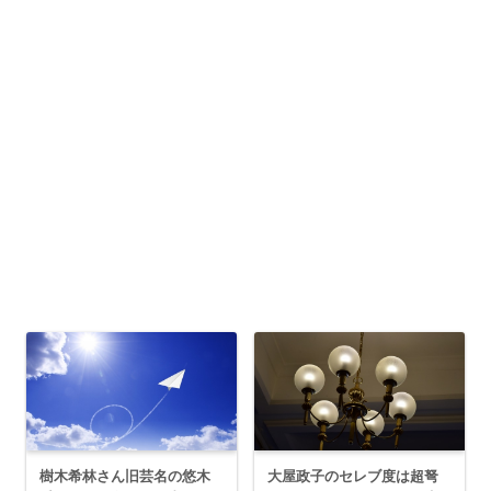
樹木希林さん旧芸名の悠木
大屋政子のセレブ度は超弩