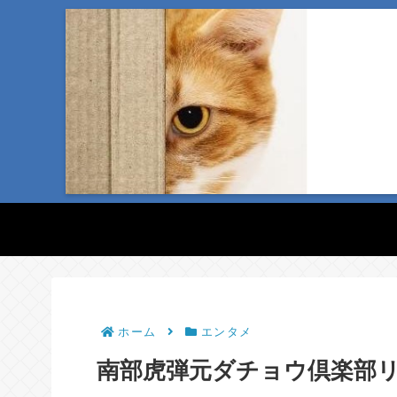
ホーム
エンタメ
南部虎弾元ダチョウ倶楽部