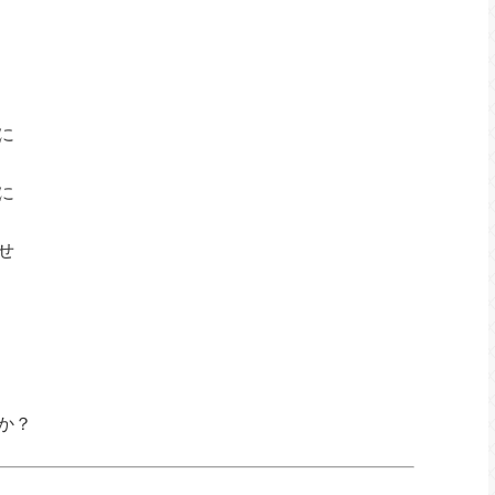
に
に
せ
か？