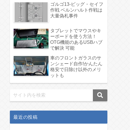
ゴルゴ13-ビッグ・セイフ
作戦 ベルンハルト作戦は
大量偽札事件
タブレットでマウスやキ
ーボードを使う方法！
OTG機能のあるUSBハブ
で解決 可能
車のフロントガラスのサ
ンシェード自作!かんたん
格安で日除け以外のメリ
ットも
最近の投稿