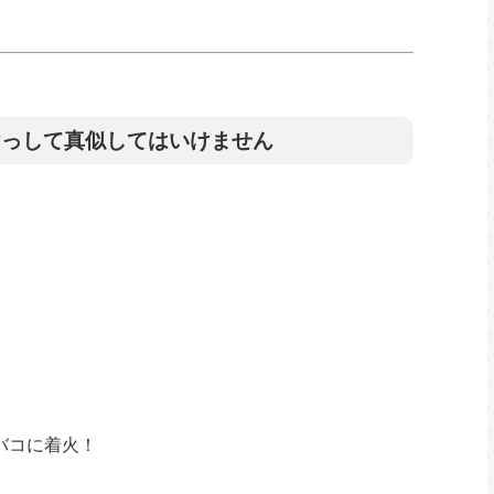
けっして真似してはいけません
バコに着火！