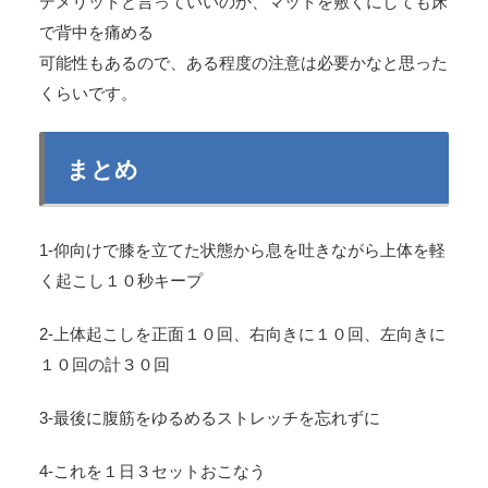
デメリットと言っていいのか、マットを敷くにしても床
で背中を痛める
可能性もあるので、ある程度の注意は必要かなと思った
くらいです。
まとめ
1-仰向けで膝を立てた状態から息を吐きながら上体を軽
く起こし１０秒キープ
2-上体起こしを正面１０回、右向きに１０回、左向きに
１０回の計３０回
3-最後に腹筋をゆるめるストレッチを忘れずに
4-これを１日３セットおこなう