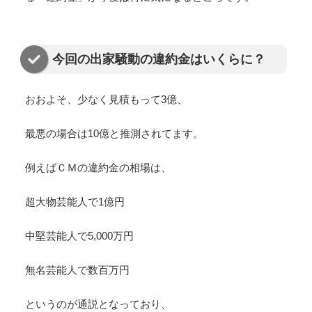
今回の出家騒動の違約金はいくらに？
おおよそ、少なく見積もって
3億
、
最悪の場合は
10億
と推測されてます。
例えばＣＭの違約金の相場は、
超大物芸能人で1億円
中堅芸能人で5,000万円
無名芸能人で数百万円
というのが通説となっており、