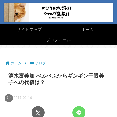
サイトマップ
ホーム
プロフィール
ホーム
ブログ
清水富美加 ぺふぺふからギンギン千眼美
子への代償は？
2017.02.16