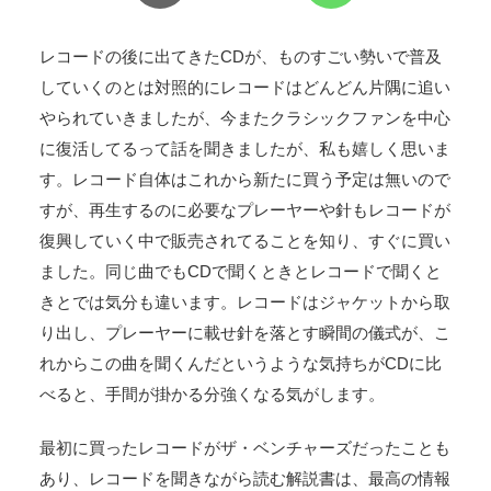
レコードの後に出てきたCDが、ものすごい勢いで普及
していくのとは対照的にレコードはどんどん片隅に追い
やられていきましたが、今またクラシックファンを中心
に復活してるって話を聞きましたが、私も嬉しく思いま
す。レコード自体はこれから新たに買う予定は無いので
すが、再生するのに必要なプレーヤーや針もレコードが
復興していく中で販売されてることを知り、すぐに買い
ました。同じ曲でもCDで聞くときとレコードで聞くと
きとでは気分も違います。レコードはジャケットから取
り出し、プレーヤーに載せ針を落とす瞬間の儀式が、こ
れからこの曲を聞くんだというような気持ちがCDに比
べると、手間が掛かる分強くなる気がします。
最初に買ったレコードがザ・ベンチャーズだったことも
あり、レコードを聞きながら読む解説書は、最高の情報